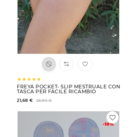





FREYA POCKET- SLIP MESTRUALE CON
TASCA PER FACILE RICAMBIO
21,68 €
28,90 €
favorite_border
-10%