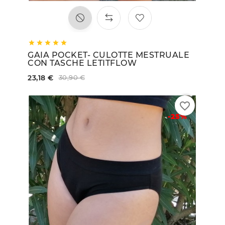





GAIA POCKET- CULOTTE MESTRUALE
CON TASCHE LETITFLOW
23,18 €
30,90 €
favorite_border
-25%