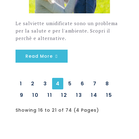
Le salviette umidificate sono un problema
per la salute e per l'ambiente. Scopri il
perchè e alternative.
Read More
1
2
3
4
5
6
7
8
9
10
11
12
13
14
15
Showing 16 to 21 of 74 (4 Pages)