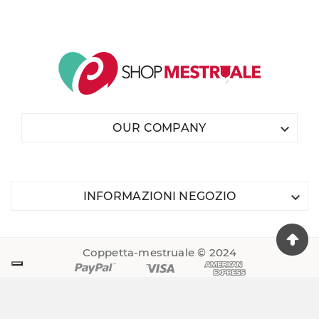

OUR COMPANY

INFORMAZIONI NEGOZIO
Coppetta-mestruale © 2024
Via Raffaello sanzio 12 Cormano (MI) Italia
Tel: 0039 02303124450 - P.I.V.A. 04851410961
Privacy Policy